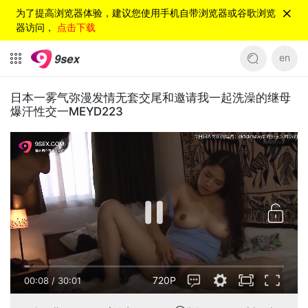
为了提高浏览器体验，建议您使用手机自带浏览器或谷歌浏览
器访问，
点击下载
en
日本一雾气弥漫发情无套交尾和邀请我一起洗澡的继母
爆汗性交一MEYD223
720P
00:08
/
30:01