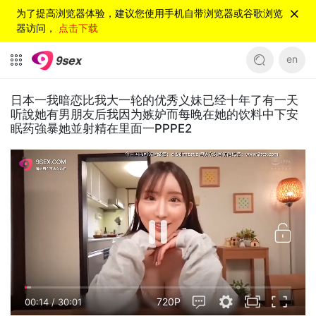
为了提高浏览器体验，建议您使用手机自带浏览器或谷歌浏览
器访问，
点击下载
en
日本一我暗恋比我大一轮的优秀义妹已经十年了有一天
听說她有男朋友后我因为嫉妒而每晚在她的饮料中下安
眠药強暴她並射精在里面一PPPE2
720P
00:14
/
30:01